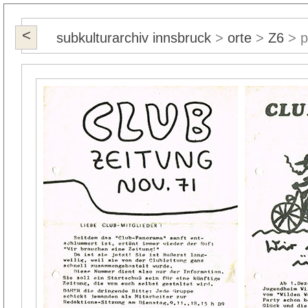
<
subkulturarchiv innsbruck
>
orte
>
Z6
> p